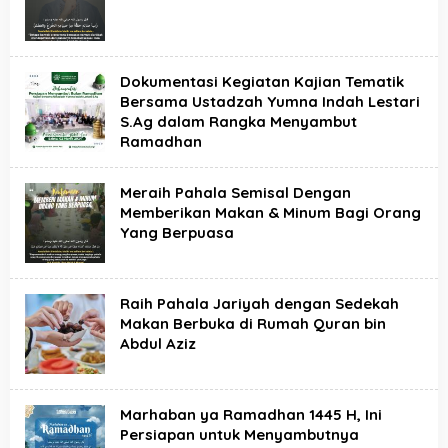
n
A
b
d
u
Dokumentasi Kegiatan Kajian Tematik
l
A
Bersama Ustadzah Yumna Indah Lestari
z
S.Ag dalam Rangka Menyambut
i
Ramadhan
z
Meraih Pahala Semisal Dengan
Memberikan Makan & Minum Bagi Orang
Yang Berpuasa
Raih Pahala Jariyah dengan Sedekah
Makan Berbuka di Rumah Quran bin
Abdul Aziz
Marhaban ya Ramadhan 1445 H, Ini
Persiapan untuk Menyambutnya