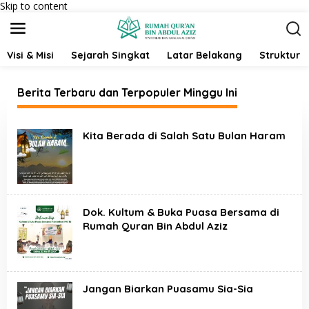
Skip to content
Visi & Misi
Sejarah Singkat
Latar Belakang
Struktur 
Berita Terbaru dan Terpopuler Minggu Ini
S
i
Kita Berada di Salah Satu Bulan Haram
t
u
s
R
u
m
a
Dok. Kultum & Buka Puasa Bersama di
h
Rumah Quran Bin Abdul Aziz
Q
u
r
a
n
Jangan Biarkan Puasamu Sia-Sia
b
i