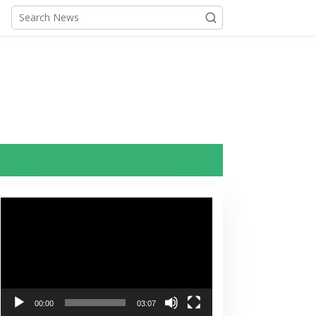
Video
Player
00:00
03:07