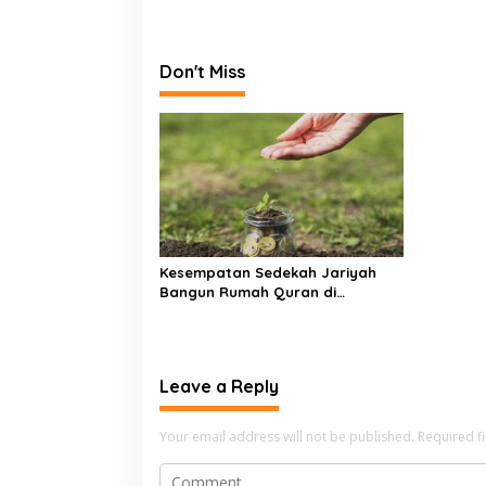
P
o
s
Don't Miss
t
n
a
v
i
g
a
Kesempatan Sedekah Jariyah
Bangun Rumah Quran di
t
Kalimantan
i
o
Leave a Reply
n
Your email address will not be published.
Required f