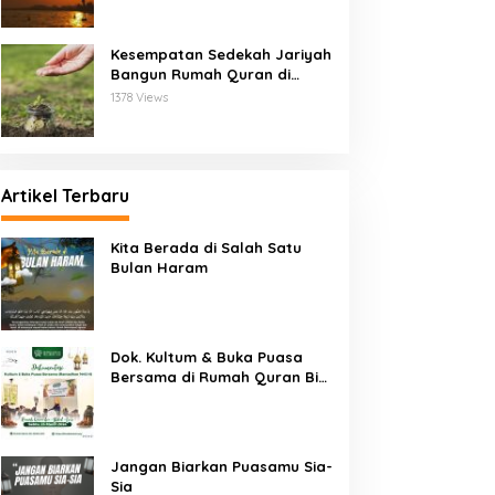
Kesempatan Sedekah Jariyah
Bangun Rumah Quran di
Kalimantan
1378 Views
Artikel Terbaru
Kita Berada di Salah Satu
Bulan Haram
Dok. Kultum & Buka Puasa
Bersama di Rumah Quran Bin
Abdul Aziz
Jangan Biarkan Puasamu Sia-
Sia