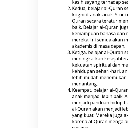
kasih sayang terhadap se
Kedua, belajar al-Quran
kognitif anak-anak. Stud
Quran secara teratur mem
baik. Belajar al-Quran 
kemampuan bahasa dan 
mereka. Ini semua akan
akademis di masa depan.
Ketiga, belajar al-Quran 
meningkatkan kesejahter
kekuatan spiritual dan 
kehidupan sehari-hari, an
lebih mudah menemukan k
menantang.
Keempat, belajar al-Qura
anak menjadi lebih baik. 
menjadi panduan hidup bag
al-Quran akan menjadi le
yang kuat. Mereka juga a
karena al-Quran mengaja
sesama.