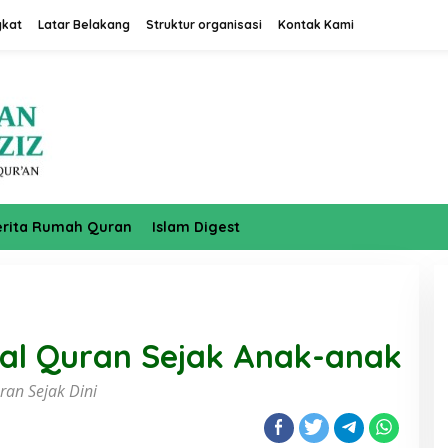
gkat
Latar Belakang
Struktur organisasi
Kontak Kami
erita Rumah Quran
Islam Digest
 al Quran Sejak Anak-anak
ran Sejak Dini