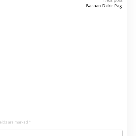
Next post
Bacaan Dzikir Pagi
ields are marked
*