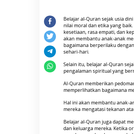
a
n
a
k
Belajar al-Quran sejak usia di
nilai moral dan etika yang baik.
kesetiaan, rasa empati, dan kep
akan membantu anak-anak mem
bagaimana berperilaku dengan
sehari-hari.
Selain itu, belajar al-Quran s
pengalaman spiritual yang ber
Al-Quran memberikan pedoman t
memperlihatkan bagaimana m
Hal ini akan membantu anak-
mereka mengatasi tekanan ata
Belajar al-Quran juga dapat 
dan keluarga mereka. Ketika o