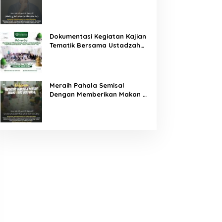
Dokumentasi Kegiatan Kajian
Tematik Bersama Ustadzah
Yumna Indah Lestari S.Ag
dalam Rangka Menyambut
Ramadhan
Meraih Pahala Semisal
Dengan Memberikan Makan &
Minum Bagi Orang Yang
Berpuasa