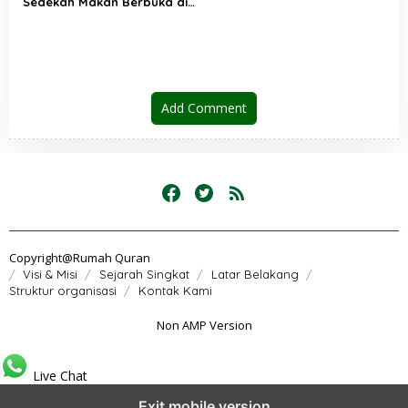
Sedekah Makan Berbuka di
Rumah Quran bin Abdul Aziz
Add Comment
Copyright@Rumah Quran
Visi & Misi
Sejarah Singkat
Latar Belakang
Struktur organisasi
Kontak Kami
Non AMP Version
Live Chat
Exit mobile version