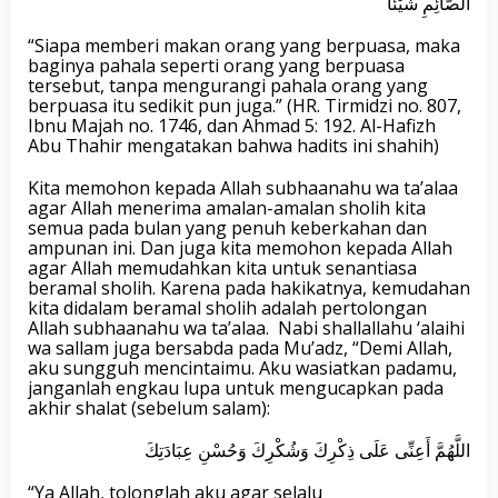
الصَّائِمِ شَيْئًا
“Siapa memberi makan orang yang berpuasa, maka
baginya pahala seperti orang yang berpuasa
tersebut, tanpa mengurangi pahala orang yang
berpuasa itu sedikit pun juga.” (HR. Tirmidzi no. 807,
Ibnu Majah no. 1746, dan Ahmad 5: 192. Al-Hafizh
Abu Thahir mengatakan bahwa hadits ini shahih)
Kita memohon kepada Allah subhaanahu wa ta’alaa
agar Allah menerima amalan-amalan sholih kita
semua pada bulan yang penuh keberkahan dan
ampunan ini. Dan juga kita memohon kepada Allah
agar Allah memudahkan kita untuk senantiasa
beramal sholih. Karena pada hakikatnya, kemudahan
kita didalam beramal sholih adalah pertolongan
Allah subhaanahu wa ta’alaa.
Nabi shallallahu ‘alaihi
wa sallam juga bersabda pada Mu’adz, “Demi Allah,
aku sungguh mencintaimu. Aku wasiatkan padamu,
janganlah engkau lupa untuk mengucapkan pada
akhir shalat (sebelum salam):
اللَّهُمَّ أَعِنِّى عَلَى ذِكْرِكَ وَشُكْرِكَ وَحُسْنِ عِبَادَتِكَ
“Ya Allah, tolonglah aku agar selalu