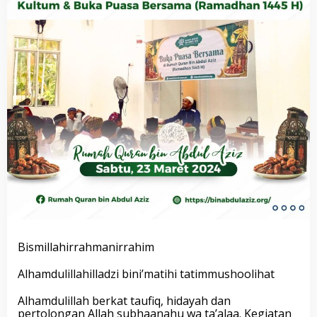
Bismillahirrahmanirrahim
Alhamdulillahilladzi bini’matihi tatimmushoolihat
Alhamdulillah berkat taufiq, hidayah dan
pertolongan Allah subhaanahu wa ta’alaa. Kegiatan