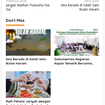
P
Previous post
Next post
Jangan Biarkan Puasamu Sia-
Kita Berada di Salah Satu
o
Sia
Bulan Haram
s
t
Don't Miss
n
a
v
i
g
a
Kita Berada di Salah Satu
Dokumentasi Kegiatan
Bulan Haram
Kajian Tematik Bersama
t
Ustadzah Yumna Indah
i
Lestari S.Ag dalam Rangka
Menyambut Ramadhan
o
n
Raih Pahala Jariyah dengan