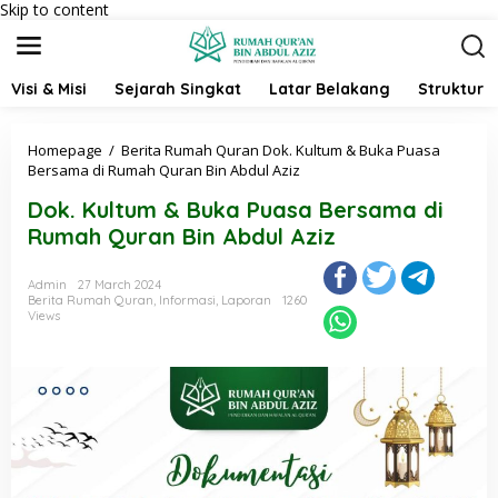
Skip to content
Visi & Misi
Sejarah Singkat
Latar Belakang
Struktur 
Homepage
/
Berita Rumah Quran
Dok. Kultum & Buka Puasa
Bersama di Rumah Quran Bin Abdul Aziz
Dok. Kultum & Buka Puasa Bersama di
Rumah Quran Bin Abdul Aziz
Admin
27 March 2024
Berita Rumah Quran
,
Informasi
,
Laporan
1260
Views