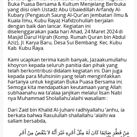
Buka Puasa Bersama & Kultum Menjelang Berbuka
yang diisi oleh Ustadz Abu Ubaiedillah Arfandy Al-
Kubary (Pengasuh Saung Al-Qur’an Jembatan Ilmu &
Kuala Ilmu, Kubu Raya) Hafidzohullah berjalan
dengan baik dan lancar. Kegiatan ini
diselenggarakan pada hari Ahad, 24 Maret 2024 di
Masjid Darul Hijrah (Komp. Rumah Quran bin Abdul
Aziz), Jl. Karya Baru, Desa Sui Bembang. Kec. Kubu
Kab. Kubu Raya.
Kami ucapkan terima kasih banyak, Jazaakumullahu
khoyron kepada seluruh panitia dan pihak yang
telah berkontribusi didalam kegiatan ini. Dan juga
kepada para Muhsiniin yang telah menginfakkan
hartanya untuk kegiatan Buka Puasa Bersama ini.
Semoga kita mendapatkan keutamaan yang Allah
subhaanahu wa ta’alaa janjikan melalui lisan Nabi
nya Muhammad Sholallahu’alaihi wasallam :
Dari Zaid bin Khalid Al-Juhani radhiyallahu ‘anhu, ia
berkata bahwa Rasulullah shallallahu ‘alaihi wa
sallam bersabda,
مَنْ فَطَّرَ صَائِمًا كَانَ لَهُ مِثْلُ أَجْرِهِ غَيْرَ أَنَّهُ لاَ يَنْقُصُ مِنْ أَجْرِ